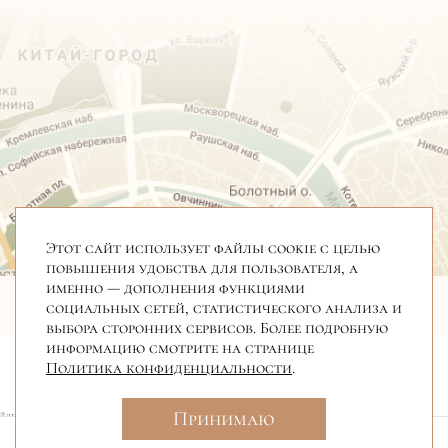
Этот сайт использует файлы cookie с целью
повышения удобства для пользователя, а
именно — дополнения функциями
ИП урина Ирина Анатаольевна
ИНН 772905420175
социальных сетей, статистического анализа и
ОГРНИП 323774600045218
выбора сторонних сервисов. Более подробную
информацию смотрите на странице
Политика конфиденциальности
.
Принимаю
*деятельность компании Meta Platforms Inc., которой принадлежит
Инстаграм, запрещена на территории РФ в части реализации данной