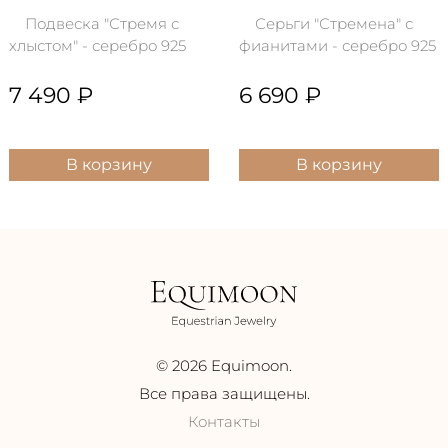
Подвеска "Стремя с
Серьги "Стремена" с
хлыстом" - серебро 925
фианитами - серебро 925
пробы с родиевым
пробы, покрытие
покрытием. Центральный..
позолота 14 кара..
7 490 ₽
6 690 ₽
В корзину
В корзину
© 2026 Equimoon.
Все права защищены.
Контакты