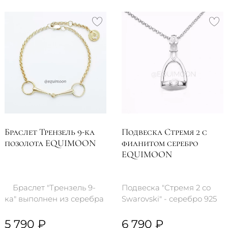
Браслет Трензель 9-ка
Подвеска Стремя 2 с
позолота EQUIMOON
фианитом серебро
EQUIMOON
Браслет "Трензель 9-
Подвеска "Стремя 2 со
ка" выполнен из серебра
Swarovski" - серебро 925
925 пробы с позолотой 14
пробы с родиевым
карат (..
покрытием. Центральный
5 790 ₽
6 790 ₽