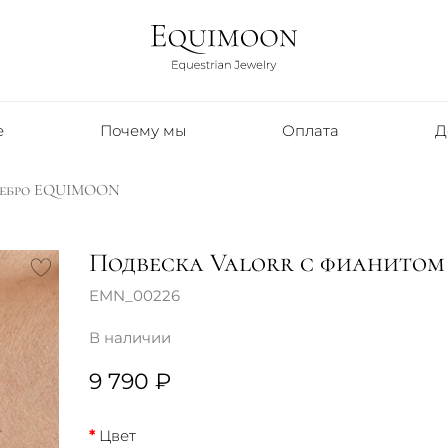
е
Почему мы
Оплата
Д
ребро EQUIMOON
Подвеска Valorr с фианито
EMN_00226
В наличии
9 790 ₽
Цвет